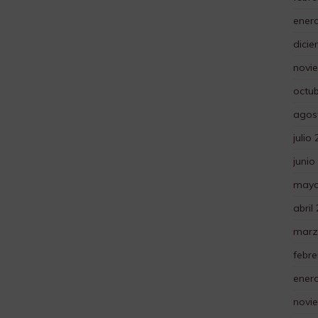
ener
dici
novi
octu
agos
julio
junio
mayo
abril
marz
febre
ener
novi