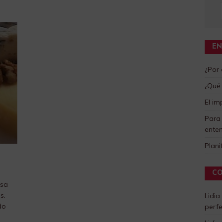
EN
¿Por
¿Qué 
El im
Para
enten
Plani
CO
osa
s.
Lidia
do
perf