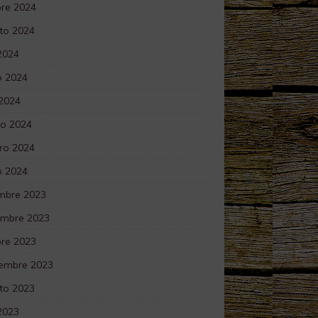
bre 2024
to 2024
 2024
 2024
 2024
o 2024
ro 2024
o 2024
embre 2023
embre 2023
bre 2023
iembre 2023
to 2023
 2023