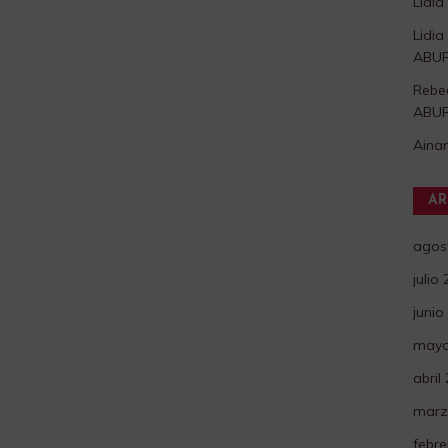
Lidia
Lidia
ABU
Rebe
ABU
Aina
AR
agos
julio
junio
mayo
abril
marz
febre