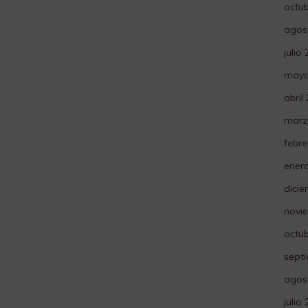
octu
agos
julio
mayo
abril
marz
febre
ener
dici
novi
octu
sept
agos
julio