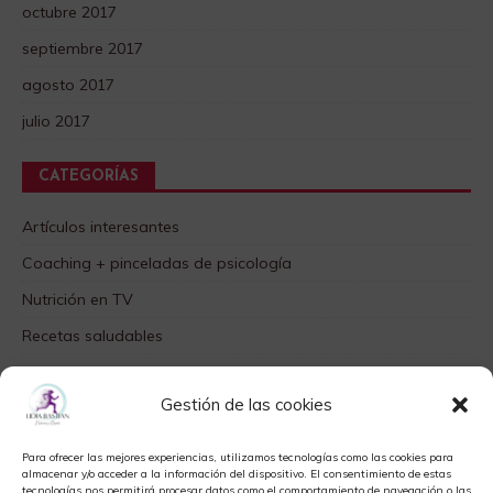
octubre 2017
septiembre 2017
agosto 2017
julio 2017
CATEGORÍAS
Artículos interesantes
Coaching + pinceladas de psicología
Nutrición en TV
Recetas saludables
SABORES DIFERENTES
Gestión de las cookies
Videos TOP
Para ofrecer las mejores experiencias, utilizamos tecnologías como las cookies para
META
almacenar y/o acceder a la información del dispositivo. El consentimiento de estas
tecnologías nos permitirá procesar datos como el comportamiento de navegación o las