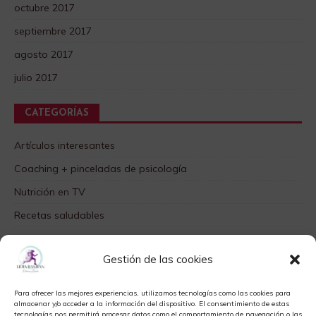
octubre 2017
septiembre 2017
agosto 2017
julio 2017
CATEGORÍAS
Artículos interesantes
Coaching + pinceladas de psicología
Nutrición en TV
Recetas saludables
SABORES DIFERENTES
Gestión de las cookies
Videos TOP
Para ofrecer las mejores experiencias, utilizamos tecnologías como las cookies para
META
almacenar y/o acceder a la información del dispositivo. El consentimiento de estas
tecnologías nos permitirá procesar datos como el comportamiento de navegación o las