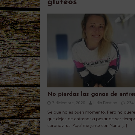
gluteos
No pierdas las ganas de entre
7 diciembre, 2020
Lidia Bastian
234
Se que no es buen momento. Pero no que
que dejes de entrenar a pesar de ser tiemp
coronavirus. Aquí me junte con Nuria
[…]