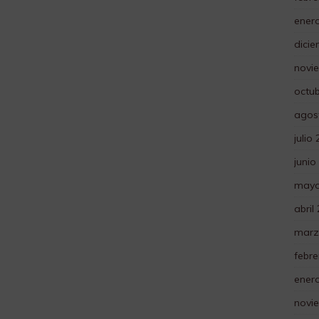
ener
dici
novi
octu
agos
julio
junio
mayo
abril
marz
febre
ener
novi