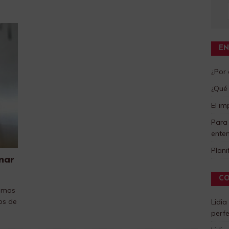
EN
¿Por
¿Qué 
El im
Para
enten
Plani
nar
CO
remos
os de
Lidia
perf