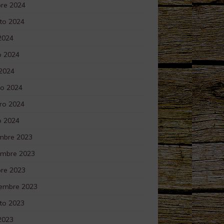
bre 2024
to 2024
 2024
 2024
 2024
o 2024
ro 2024
o 2024
embre 2023
embre 2023
bre 2023
iembre 2023
to 2023
 2023