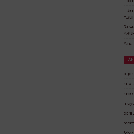
Lidia
Lidia
ABU
Rebe
ABU
Aina
AR
agos
julio
junio
mayo
abril
marz
febre