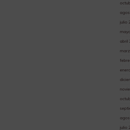
octu
agos
julio
mayo
abril
marz
febre
ener
dici
novi
octu
sept
agos
julio