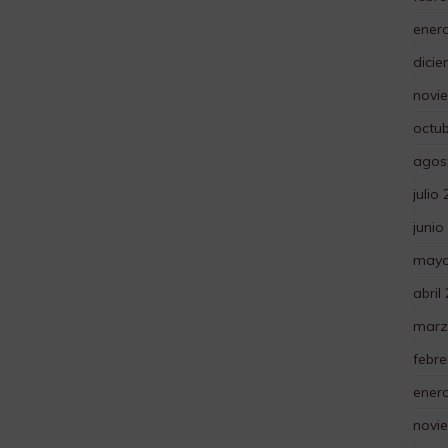
ener
dici
novi
octu
agos
julio
junio
mayo
abril
marz
febre
ener
novi