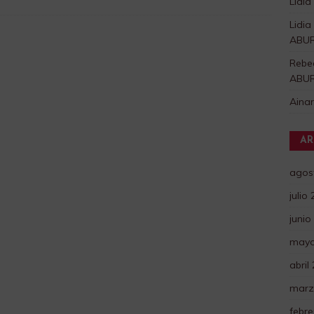
Lidia
Lidia
ABU
Rebe
ABU
Aina
AR
agos
julio
junio
mayo
abril
marz
febre