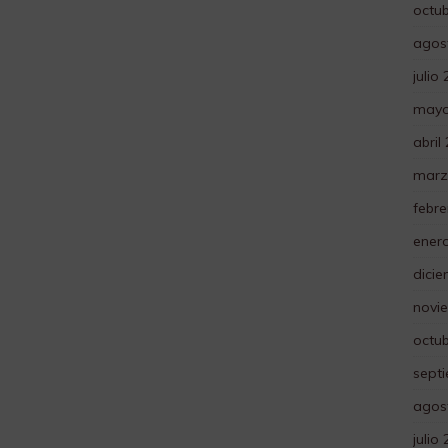
octu
agos
julio
mayo
abril
marz
febre
ener
dici
novi
octu
sept
agos
julio