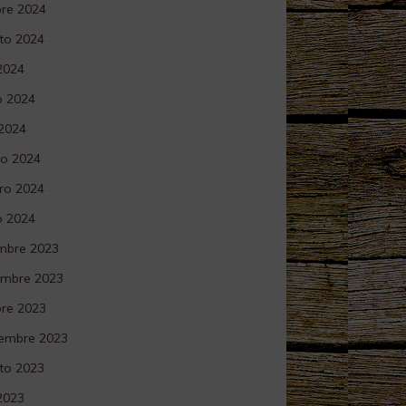
bre 2024
to 2024
 2024
 2024
 2024
o 2024
ro 2024
o 2024
embre 2023
embre 2023
bre 2023
iembre 2023
to 2023
 2023