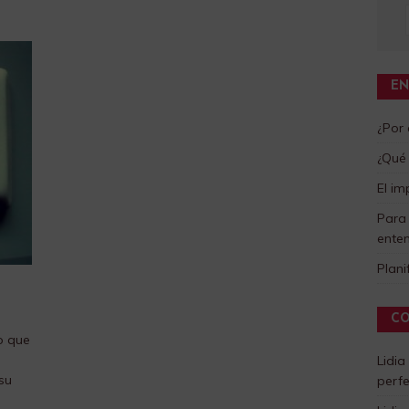
EN
¿Por
¿Qué 
El im
Para
enten
Plani
CO
o que
Lidia
su
perf