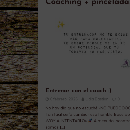
Coaching + pincelada
Entrenar con el coach :)
6 febrero, 2026
Lidia Bastian
0
No hay día que no escuché «NO PUEDOOOO
Tan fácil sería cambiar esa horrible frase po
«VOY A INTENTARLO»
​A menudo, nosotr
somos
[…]