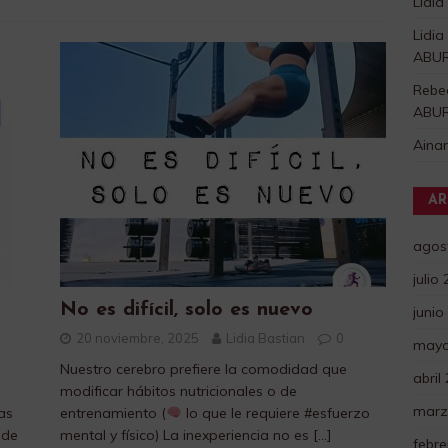
Lidia
Lidia
ABU
Rebe
ABU
Aina
AR
agos
julio
No es difícil, solo es nuevo
junio
20 noviembre, 2025
Lidia Bastian
0
mayo
Nuestro cerebro prefiere la comodidad que
abril
modificar hábitos nutricionales o de
marz
las
entrenamiento (
lo que le requiere #esfuerzo
 de
mental y físico) La inexperiencia no es
[…]
febre