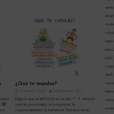
ener
dici
novi
octu
agos
julio
junio
mayo
abril
marz
a
¿Qué te impulsa?
31 octubre, 2025
Lidia Bastian
0
febre
rapia
Elige lo que te IMPULSA en tu día
Adquirir
ener
s
valores personales: la integridad, la
novi
ero
responsabilidad, la humildad. Siempre tener