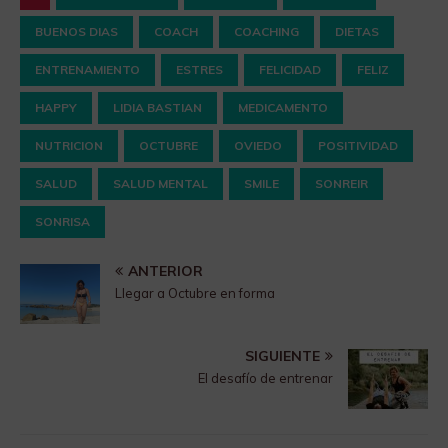
BUENOS DIAS
COACH
COACHING
DIETAS
ENTRENAMIENTO
ESTRES
FELICIDAD
FELIZ
HAPPY
LIDIA BASTIAN
MEDICAMENTO
NUTRICION
OCTUBRE
OVIEDO
POSITIVIDAD
SALUD
SALUD MENTAL
SMILE
SONREIR
SONRISA
ANTERIOR
Llegar a Octubre en forma
SIGUIENTE
El desafío de entrenar