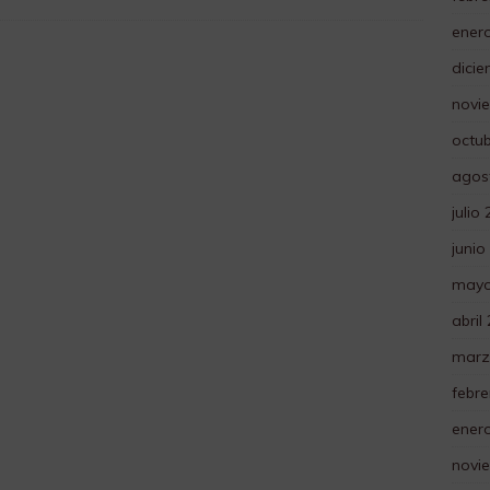
ener
dici
novi
octu
agos
julio
junio
mayo
abril
marz
febre
ener
novi