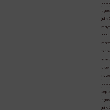
octu
agos
julio
mayo
abril
marz
febre
ener
dici
novi
octu
sept
agos
julio