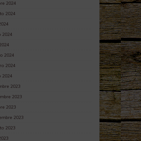
bre 2024
to 2024
 2024
 2024
 2024
o 2024
ro 2024
o 2024
embre 2023
embre 2023
bre 2023
iembre 2023
to 2023
 2023