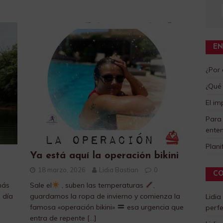
EN
¿Por
¿Qué 
El im
Para
enten
Plani
Ya está aquí la operación bikini
18 marzo, 2026
Lidia Bastian
0
CO
más
Sale el
, suben las temperaturas
,
 día
guardamos la ropa de invierno y comienza la
Lidia
famosa «operación bikini»
esa urgencia que
perf
entra de repente
[…]