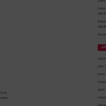
Lidia
Lidia
ABU
Rebe
ABU
Aina
AR
agos
julio
junio
mayo
abril
úcar
marz
ambia
febre