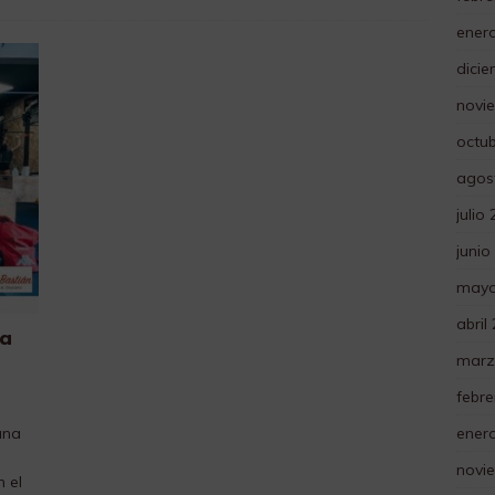
ener
dici
novi
octu
agos
julio
junio
mayo
abril
 a
marz
febre
ener
una
novi
 el