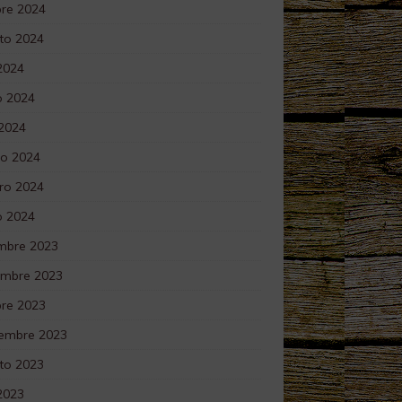
bre 2024
to 2024
 2024
 2024
 2024
o 2024
ro 2024
o 2024
embre 2023
embre 2023
bre 2023
iembre 2023
to 2023
 2023