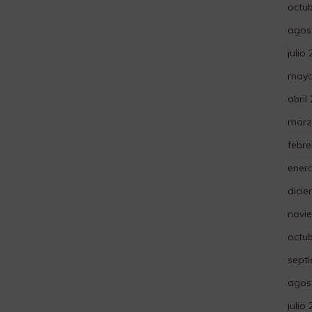
octu
agos
julio
mayo
abril
marz
febre
ener
dici
novi
octu
sept
agos
julio