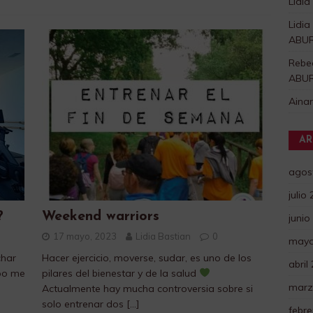
Lidia
Lidia
ABU
Rebe
ABU
Aina
AR
agos
julio
?
Weekend warriors
junio
17 mayo, 2023
Lidia Bastian
0
mayo
char
Hacer ejercicio, moverse, sudar, es uno de los
abril
mpo me
pilares del bienestar y de la salud
marz
Actualmente hay mucha controversia sobre si
solo entrenar dos
[…]
febre