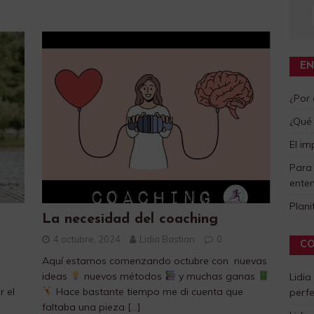
EN
¿Por
¿Qué 
El im
Para
enten
Plani
La necesidad del coaching
4 octubre, 2024
Lidia Bastian
0
CO
Aquí estamos comenzando octubre con nuevas
ideas
nuevos métodos
y muchas ganas
Lidia
 el
Hace bastante tiempo me di cuenta que
perf
faltaba una pieza
[…]