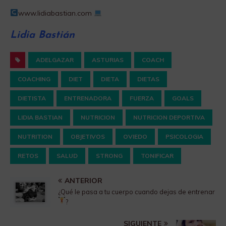
www.lidiabastian.com
Lidia Bastián
ADELGAZAR
ASTURIAS
COACH
COACHING
DIET
DIETA
DIETAS
DIETISTA
ENTRENADORA
FUERZA
GOALS
LIDIA BASTIAN
NUTRICION
NUTRICION DEPORTIVA
NUTRITION
OBJETIVOS
OVIEDO
PSICOLOGIA
RETOS
SALUD
STRONG
TONIFICAR
ANTERIOR
¿Qué le pasa a tu cuerpo cuando dejas de entrenar
?
SIGUIENTE