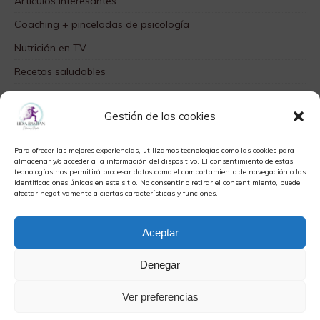
Artículos interesantes
Coaching + pinceladas de psicología
Nutrición en TV
Recetas saludables
SABORES DIFERENTES
Gestión de las cookies
Videos TOP
Para ofrecer las mejores experiencias, utilizamos tecnologías como las cookies para
META
almacenar y/o acceder a la información del dispositivo. El consentimiento de estas
tecnologías nos permitirá procesar datos como el comportamiento de navegación o las
identificaciones únicas en este sitio. No consentir o retirar el consentimiento, puede
Acceder
afectar negativamente a ciertas características y funciones.
Feed de entradas
Aceptar
Feed de comentarios
WordPress.org
Denegar
Ver preferencias
Copyright © 2026 | Tema para WordPress de
MH Themes
|
Política