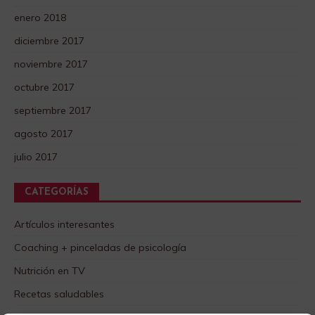
enero 2018
diciembre 2017
noviembre 2017
octubre 2017
septiembre 2017
agosto 2017
julio 2017
CATEGORÍAS
Artículos interesantes
Coaching + pinceladas de psicología
Nutrición en TV
Recetas saludables