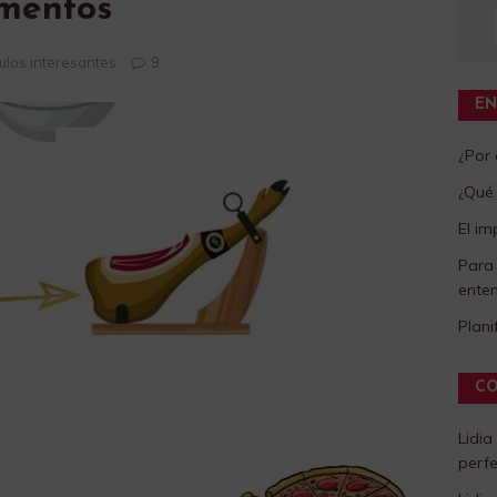
imentos
ulos interesantes
9
EN
¿Por
¿Qué 
El im
Para
enten
Plani
CO
Lidia
perf