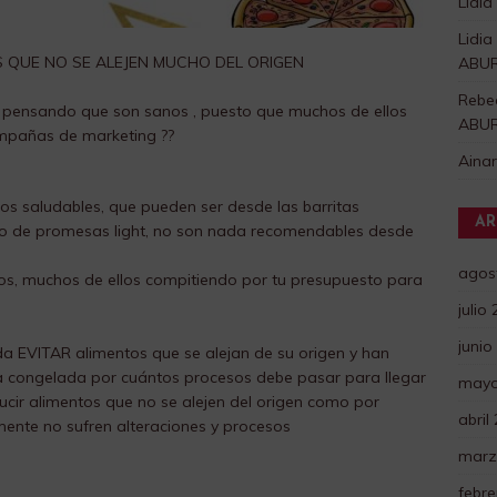
Lidia
Lidia
 QUE NO SE ALEJEN MUCHO DEL ORIGEN
ABU
Rebe
pensando que son sanos , puesto que muchos de ellos
ABU
mpañas de marketing ??
Aina
s saludables, que pueden ser desde las barritas
AR
ipo de promesas light, no son nada recomendables desde
agos
s, muchos de ellos compitiendo por tu presupuesto para
julio
junio
 EVITAR alimentos que se alejan de su origen y han
a congelada por cuántos procesos debe pasar para llegar
mayo
ucir alimentos que no se alejen del origen como por
abril
mente no sufren alteraciones y procesos
marz
febre