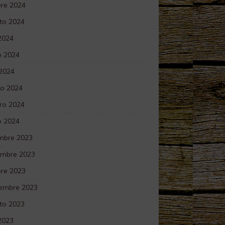
bre 2024
to 2024
 2024
 2024
 2024
o 2024
ro 2024
o 2024
embre 2023
embre 2023
bre 2023
iembre 2023
to 2023
 2023