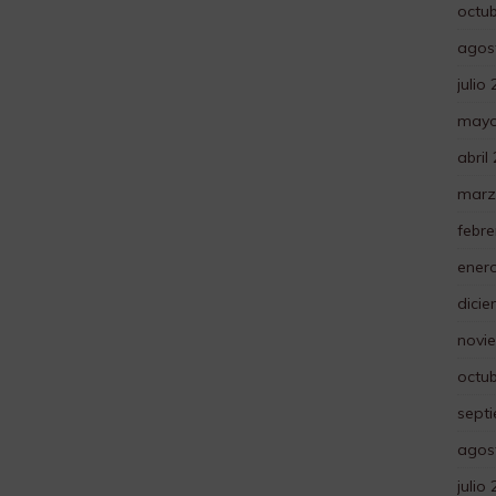
octu
agos
julio
mayo
abril
marz
febre
ener
dici
novi
octu
sept
agos
julio