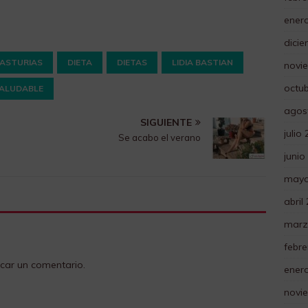
ener
dici
ASTURIAS
DIETA
DIETAS
LIDIA BASTIAN
novi
octu
ALUDABLE
agos
SIGUIENTE
julio
Se acabo el verano
junio
mayo
abril
marz
febre
car un comentario.
ener
novi