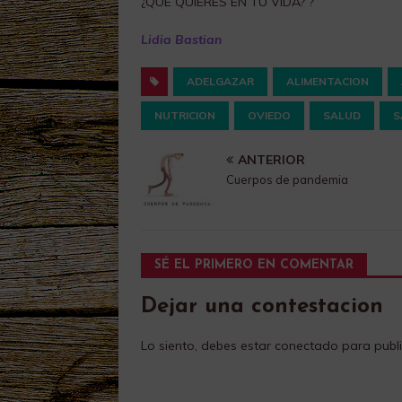
¿QUÉ QUIERES EN TU VIDA? ?
Lidia Bastian
ADELGAZAR
ALIMENTACION
NUTRICION
OVIEDO
SALUD
S
ANTERIOR
Cuerpos de pandemia
SÉ EL PRIMERO EN COMENTAR
Dejar una contestacion
Lo siento, debes estar
conectado
para publi