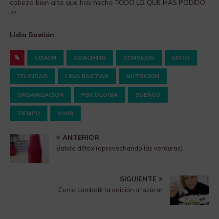
cabeza bien alta que has hecho TODO LO QUE HAS PODIDO
??
Lidia Bastián
COACH
COACHING
CONSEJOS
EXITO
FELICIDAD
LIDIA BASTIAN
NUTRICION
ORGANIZACION
PSICOLOGIA
SUEÑOS
TIEMPO
VIVIR
ANTERIOR
Batido détox (aprovechando las verduras)
SIGUIENTE
Como combatir la adición al azúcar