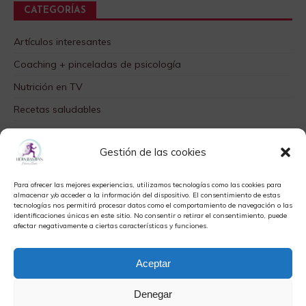
CATEGORÍAS
Artículos interesantes
Coaching + pinceladas de psicología
Nutrición en TV
Recetas saludables
SABORES DIFERENTES
Gestión de las cookies
Videos TOP
Para ofrecer las mejores experiencias, utilizamos tecnologías como las cookies para
META
almacenar y/o acceder a la información del dispositivo. El consentimiento de estas
tecnologías nos permitirá procesar datos como el comportamiento de navegación o las
identificaciones únicas en este sitio. No consentir o retirar el consentimiento, puede
Acceder
afectar negativamente a ciertas características y funciones.
Feed de entradas
Aceptar
Feed de comentarios
WordPress.org
Denegar