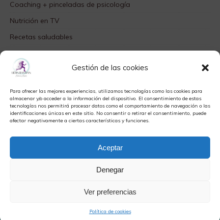
Coaching + pinceladas de psicología
Nutrición en TV
Recetas saludables
SABORES DIFERENTES
Gestión de las cookies
Videos TOP
Para ofrecer las mejores experiencias, utilizamos tecnologías como las cookies para
META
almacenar y/o acceder a la información del dispositivo. El consentimiento de estas
tecnologías nos permitirá procesar datos como el comportamiento de navegación o las
identificaciones únicas en este sitio. No consentir o retirar el consentimiento, puede
Acceder
afectar negativamente a ciertas características y funciones.
Feed de entradas
Aceptar
Feed de comentarios
WordPress.org
Denegar
Ver preferencias
Copyright © 2026 | Tema para WordPress de
MH Themes
|
Política
Política de cookies
de privacidad y aviso legal
|
Política de cookies