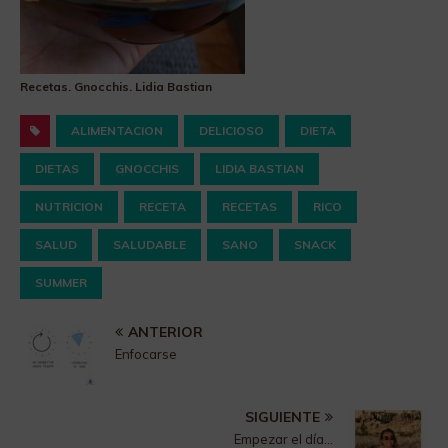
Recetas. Gnocchis. Lidia Bastian
ALIMENTACION
DELICIOSO
DIETA
DIETAS
GNOCCHIS
LIDIA BASTIAN
NUTRICION
RECETA
RECETAS
RICO
SALUD
SALUDABLE
SANO
SNACK
SUMMER
ANTERIOR
Enfocarse
SIGUIENTE
Empezar el día…