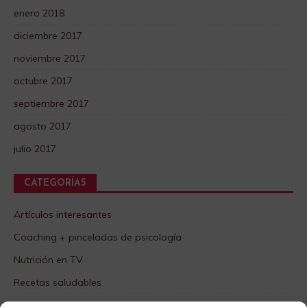
enero 2018
diciembre 2017
noviembre 2017
octubre 2017
septiembre 2017
agosto 2017
julio 2017
CATEGORÍAS
Artículos interesantes
Coaching + pinceladas de psicología
Nutrición en TV
Recetas saludables
SABORES DIFERENTES