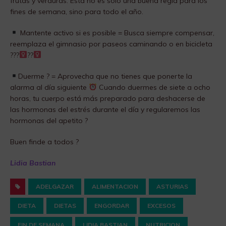
frutas y verduras. Esta no es solo una buena regla para los
fines de semana, sino para todo el año.
Mantente activo si es posible = Busca siempre compensar,
reemplaza el gimnasio por paseos caminando o en bicicleta
???‍
??‍
Duerme ? = Aprovecha que no tienes que ponerte la
alarma al día siguiente
Cuando duermes de siete a ocho
horas, tu cuerpo está más preparado para deshacerse de
las hormonas del estrés durante el día y regularemos las
hormonas del apetito ?
Buen finde a todos ?
Lidia Bastian
ADELGAZAR
ALIMENTACION
ASTURIAS
DIETA
DIETAS
ENGORDAR
EXCESOS
FIN DE SEMANA
LIDIA BASTIAN
NUTRICION