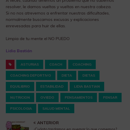
A veces, cuando tenemos un problema que no sabemos
resolver, le damos vueltas y vueltas en nuestra cabeza.
Si no nos atrevemos a enfrentar nuestras dificultades,
normalmente buscamos excusas y explicaciones
enrevesadas para huir de ellas.
Limpia de tu mente el NO PUEDO
Lidia Bastián
ASTURIAS
COACH
COACHING
COACHING DEPORTIVO
DIETA
DIETAS
EQUILIBRIO
ESTABILIDAD
LIDIA BASTIAN
NUTRICION
OVIEDO
PENSAMIENTOS
PENSAR
PSICOLOGIA
SALUD MENTAL
ANTERIOR
¿Cuánto tardamos en quemar lo que comemos?