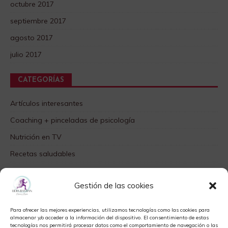
octubre 2017
septiembre 2017
agosto 2017
julio 2017
CATEGORÍAS
Artículos interesantes
Coaching + pinceladas de psicología
Nutrición en TV
Recetas saludables
SABORES DIFERENTES
Gestión de las cookies
Videos TOP
Para ofrecer las mejores experiencias, utilizamos tecnologías como las cookies para
META
almacenar y/o acceder a la información del dispositivo. El consentimiento de estas
tecnologías nos permitirá procesar datos como el comportamiento de navegación o las