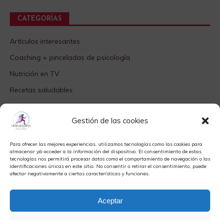
CATEGORÍAS
Artículos interesantes
Coaching + pinceladas de psicología
Nutrición en TV
Recetas saludables
SABORES DIFERENTES
Gestión de las cookies
Videos TOP
Para ofrecer las mejores experiencias, utilizamos tecnologías como las cookies para
META
almacenar y/o acceder a la información del dispositivo. El consentimiento de estas
tecnologías nos permitirá procesar datos como el comportamiento de navegación o las
identificaciones únicas en este sitio. No consentir o retirar el consentimiento, puede
Acceder
afectar negativamente a ciertas características y funciones.
Feed de entradas
Aceptar
Feed de comentarios
WordPress.org