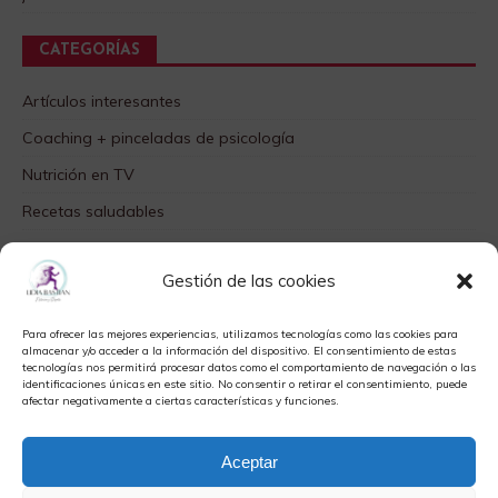
CATEGORÍAS
Artículos interesantes
Coaching + pinceladas de psicología
Nutrición en TV
Recetas saludables
SABORES DIFERENTES
Gestión de las cookies
Videos TOP
Para ofrecer las mejores experiencias, utilizamos tecnologías como las cookies para
META
almacenar y/o acceder a la información del dispositivo. El consentimiento de estas
tecnologías nos permitirá procesar datos como el comportamiento de navegación o las
identificaciones únicas en este sitio. No consentir o retirar el consentimiento, puede
Acceder
afectar negativamente a ciertas características y funciones.
Feed de entradas
Aceptar
Feed de comentarios