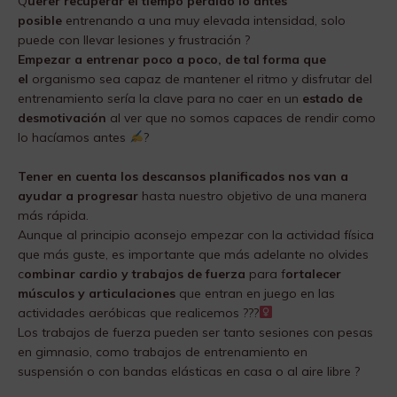
Q
uerer recuperar el tiempo perdido lo antes
posible
entrenando a una muy elevada intensidad, solo
puede con llevar lesiones y frustración ?
Empezar a entrenar poco a poco, de tal forma que
el
organismo sea capaz de mantener el ritmo y disfrutar del
entrenamiento sería la clave para no caer en un
estado de
desmotivación
al ver que no somos capaces de rendir como
lo hacíamos antes
?
Tener en cuenta los descansos planificados nos van a
ayudar a progresar
hasta nuestro objetivo de una manera
más rápida.
Aunque al principio aconsejo empezar con la actividad física
que más guste, es importante que más adelante no olvides
c
ombinar cardio y trabajos de fuerza
para f
ortalecer
músculos y articulaciones
que entran en juego en las
actividades aeróbicas que realicemos ???‍
Los trabajos de fuerza pueden ser tanto sesiones con pesas
en gimnasio, como trabajos de entrenamiento en
suspensión o con bandas elásticas en casa o al aire libre ?️