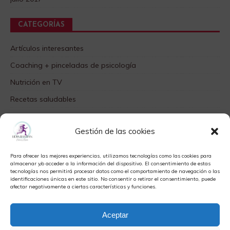
CATEGORÍAS
Artículos interesantes
Coaching + pinceladas de psicología
Nutrición en TV
Recetas saludables
SABORES DIFERENTES
Gestión de las cookies
Videos TOP
Para ofrecer las mejores experiencias, utilizamos tecnologías como las cookies para
META
almacenar y/o acceder a la información del dispositivo. El consentimiento de estas
tecnologías nos permitirá procesar datos como el comportamiento de navegación o las
identificaciones únicas en este sitio. No consentir o retirar el consentimiento, puede
Acceder
afectar negativamente a ciertas características y funciones.
Feed de entradas
Aceptar
Feed de comentarios