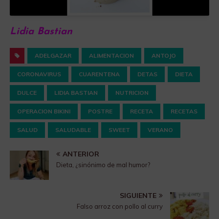
Lidia Bastian
ADELGAZAR
ALIMENTACION
ANTOJO
CORONAVIRUS
CUARENTENA
DETAS
DIETA
DULCE
LIDIA BASTIAN
NUTRICION
OPERACION BIKINI
POSTRE
RECETA
RECETAS
SALUD
SALUDABLE
SWEET
VERANO
ANTERIOR
Dieta, ¿sinónimo de mal humor?
SIGUIENTE
Falso arroz con pollo al curry