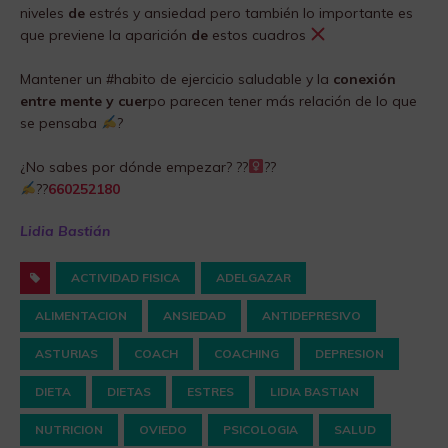
niveles
de
estrés y ansiedad pero también lo importante es
que previene la aparición
de
estos cuadros
Mantener un #habito de ejercicio saludable y la
conexión
entre mente y cuer
po parecen tener más relación de lo que
se pensaba
?
¿No sabes por dónde empezar? ??‍
??
??
660252180
Lidia Bastián
ACTIVIDAD FISICA
ADELGAZAR
ALIMENTACION
ANSIEDAD
ANTIDEPRESIVO
ASTURIAS
COACH
COACHING
DEPRESION
DIETA
DIETAS
ESTRES
LIDIA BASTIAN
NUTRICION
OVIEDO
PSICOLOGIA
SALUD