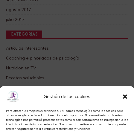
agosto 2017
julio 2017
CATEGORÍAS
Artículos interesantes
Coaching + pinceladas de psicología
Nutrición en TV
Recetas saludables
SABORES DIFERENTES
Gestión de las cookies
Videos TOP
Para ofrecer las mejores experiencias, utilizamos tecnologías como las cookies para
META
almacenar y/o acceder a la información del dispositivo. El consentimiento de estas
tecnologías nos permitirá procesar datos como el comportamiento de navegación o las
identificaciones únicas en este sitio. No consentir o retirar el consentimiento, puede
Acceder
afectar negativamente a ciertas características y funciones.