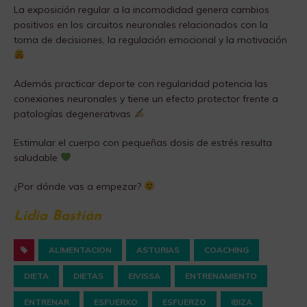
La exposición regular a la incomodidad genera cambios
positivos en los circuitos neuronales relacionados con la
toma de decisiones, la regulación emocional y la motivación
Además practicar deporte con regularidad potencia las
conexiones neuronales y tiene un efecto protector frente a
patologías degenerativas
Estimular el cuerpo con pequeñas dosis de estrés resulta
saludable
¿Por dónde vas a empezar?
Lidia Bastián
ALIMENTACION
ASTURIAS
COACHING
DIETA
DIETAS
EIVISSA
ENTRENAMIENTO
ENTRENAR
ESFUERXO
ESFUERZO
IBIZA