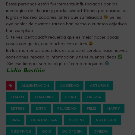
Estas personas están fuertemente influenciadas por las
ideologías de eficacia y productividad. Ponen por encima los
logros y las realizaciones, antes que su felicidad
Se les
oye hablar de cuántas tareas han hecho o cuántos objetivos
han cumplido.
Si te ves identidad@ recuerda que es mejor hacer pocas
cosas con gusto, que muchas con estrés
En los momentos aburridos es donde el cerebro hace nuevas
conexiones, repasa la información y tiene buenas ideas
Sin ese tiempo, somos algo así como máquinas
Lidia Bastián
ALIMENTACION
ANSIEDAD
ASTURIAS
COACH
COACHING
COAH
EIVISSA
ESTRES
EXITO
FELICIDAD
FELIZ
HAPPY
IBIZA
LIDIA BASTIAN
MOMENT
NUTRICION
OBJETIVOS
OCIO
OCIOFOBIA
OVIEDO