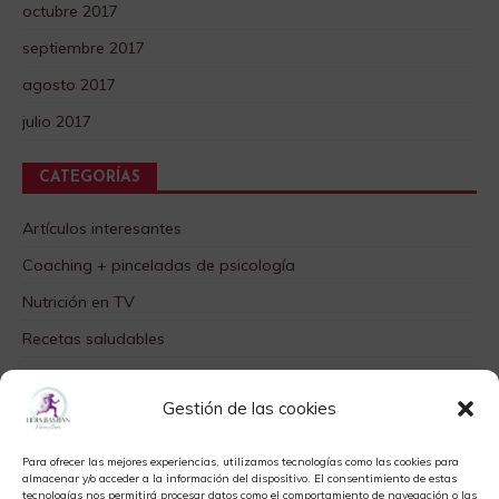
octubre 2017
septiembre 2017
agosto 2017
julio 2017
CATEGORÍAS
Artículos interesantes
Coaching + pinceladas de psicología
Nutrición en TV
Recetas saludables
SABORES DIFERENTES
Gestión de las cookies
Videos TOP
Para ofrecer las mejores experiencias, utilizamos tecnologías como las cookies para
META
almacenar y/o acceder a la información del dispositivo. El consentimiento de estas
tecnologías nos permitirá procesar datos como el comportamiento de navegación o las